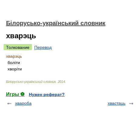
Білорусько-український словник
хварэць
Толкование
Перевод
хварэць
боліти
хворіти
Білорусько-український словник
.
2014
.
Игры ⚽
Нужен реферат?
хвароба
хвастаць