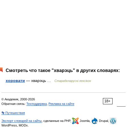
Смотреть что такое "хварэць" в других словарях:
хоровати
— хварэць …
Старабеларускі лексікон
© Академик, 2000-2026
18+
Обратная связь:
Техподдержка
,
Реклама на сайте
👣 Путешествия
Экспорт словарей на сайты
, сделанные на PHP,
Joomla,
Drupal,
WordPress, MODx.